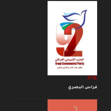
فراس البصري