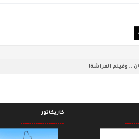
ن .. وفيلم الفراشة!
كاريكاتور
--------------------
------